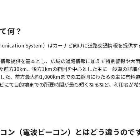
って何？
 and Communication System）はカーナビ向けに道路交通情報
路情報提供を基本とし、広域の道路情報に加えて特別警報や大
た前方30km、後方1kmの範囲を中心とした主に一般道の詳細
とにした、前方最大約1,000kmまでの広範囲にわたるの主に有
ーナビにて目的地までの所要時間が最も短くなるなど、利用者が
Sビーコン（電波ビーコン）とはどう違うので