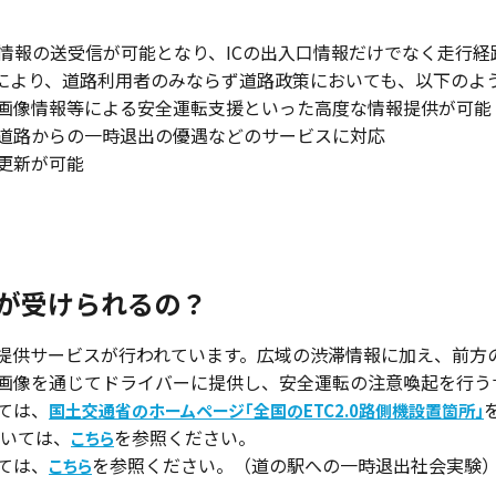
大量の情報の送受信が可能となり、ICの出入口情報だけでなく走
により、道路利用者のみならず道路政策においても、以下のよ
画像情報等による安全運転支援といった高度な情報提供が可能
道路からの一時退出の優遇などのサービスに対応
更新が可能
スが受けられるの？
提供サービスが行われています。広域の渋滞情報に加え、前方
画像を通じてドライバーに提供し、安全運転の注意喚起を行う
ては、
国土交通省のホームページ「全国のETC2.0路側機設置箇所」
ついては、
を参照ください。
こちら
ては、
を参照ください。（道の駅への一時退出社会実験
こちら