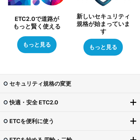
新しいセキュリティ
ETC2.0で道路が
規格が始まっていま
もっと賢く使える
す
もっと見る
もっと見る
セキュリティ規格の変更
快適・安全 ETC2.0
ETCを便利に使う
快適・安全 ETC2.0
ETC2.0とは？
ETCを始める 四輪・二輪