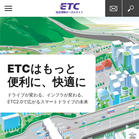
お問い合わせ
検索
E
T
C
は
も
っ
と
便
利
に
、
快
適
に
ドライブが変わる。インフラが変わる。
ETC2.0で広がるスマートドライブの未来