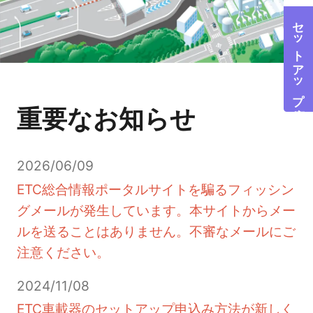
セットアップ店検索
重
要
な
お
知
ら
せ
2026/06/09
ETC総合情報ポータルサイトを騙るフィッシン
グメールが発生しています。本サイトからメー
ルを送ることはありません。不審なメールにご
注意ください。
2024/11/08
ETC車載器のセットアップ申込み方法が新しく