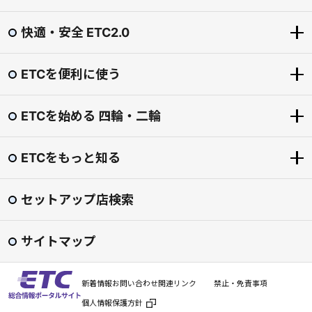
快適・安全 ETC2.0
ETCを便利に使う
快適・安全 ETC2.0
ETC2.0とは？
ETCを始める 四輪・二輪
ETCを便利に使う
「賢い料金」社会実験（道の駅の一時退出・再進入）
ETCをもっとお得に
圏央道割引
ETCをもっと知る
ETCを始める 四輪・二輪
ETCマイレージサービス
東海環状自動車道割引
導入手続きの流れ
ETC専用料金所
セットアップ店検索
渋滞回避支援 ダイナミックルートガイダンス
ETCをもっと知る
ETCカード
スマートIC
安全運転・災害時 支援
ETC普及状況
ETC車載器
サイトマップ
ETC利用照会サービス
ETCシステム利用規程
セットアップ
料金検索
よくある質問
新着情報
お問い合わせ
関連リンク
禁止・免責事項
ETC車載器の譲渡・廃棄
利用履歴の印刷
個人情報保護方針
ETC車載器の再セットアップ