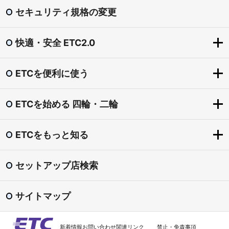
セキュリティ規格の変更
快適・安全 ETC2.0
ETCを便利に使う
快適・安全 ETC2.0
ETC2.0とは？
ETCを始める 四輪・二輪
ETCを便利に使う
「賢い料金」社会実験（道の駅の一時退出・再進入）
ETCをもっとお得に
圏央道割引
ETCをもっと知る
ETCを始める 四輪・二輪
ETCマイレージサービス
東海環状自動車道割引
導入手続きの流れ
ETC専用料金所
セットアップ店検索
渋滞回避支援 ダイナミックルートガイダンス
ETCをもっと知る
ETCカード
スマートIC
安全運転・災害時 支援
ETC普及状況
ETC車載器
サイトマップ
ETC利用照会サービス
ETCシステム利用規程
セットアップ
料金検索
よくある質問
新着情報
お問い合わせ
関連リンク
禁止・免責事項
ETC車載器の譲渡・廃棄