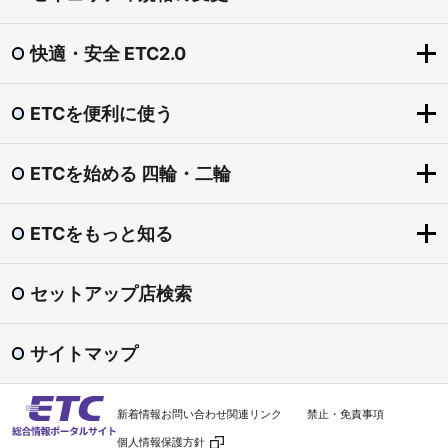
快適・安全 ETC2.0
ETCを便利に使う
快適・安全 ETC2.0
ETC2.0とは？
ETCを始める 四輪・二輪
ETCを便利に使う
「賢い料金」社会実験（道の駅の一時退出・再進入）
ETCをもっとお得に
圏央道割引
ETCをもっと知る
ETCを始める 四輪・二輪
ETCマイレージサービス
東海環状自動車道割引
導入手続きの流れ
ETC専用料金所
セットアップ店検索
渋滞回避支援 ダイナミックルートガイダンス
ETCをもっと知る
ETCカード
スマートIC
安全運転・災害時 支援
ETC普及状況
ETC車載器
サイトマップ
ETC利用照会サービス
ETCシステム利用規程
セットアップ
料金検索
よくある質問
新着情報
お問い合わせ
関連リンク
禁止・免責事項
ETC車載器の譲渡・廃棄
利用履歴の印刷
個人情報保護方針