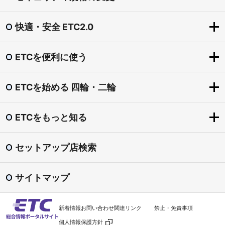
快適・安全 ETC2.0
ETCを便利に使う
快適・安全 ETC2.0
ETC2.0とは？
ETCを始める 四輪・二輪
ETCを便利に使う
「賢い料金」社会実験（道の駅の一時退出・再進入）
ETCをもっとお得に
圏央道割引
ETCをもっと知る
ETCを始める 四輪・二輪
ETCマイレージサービス
東海環状自動車道割引
導入手続きの流れ
ETC専用料金所
セットアップ店検索
渋滞回避支援 ダイナミックルートガイダンス
ETCをもっと知る
ETCカード
スマートIC
安全運転・災害時 支援
ETC普及状況
ETC車載器
サイトマップ
ETC利用照会サービス
ETCシステム利用規程
セットアップ
料金検索
よくある質問
新着情報
お問い合わせ
関連リンク
禁止・免責事項
ETC車載器の譲渡・廃棄
利用履歴の印刷
個人情報保護方針