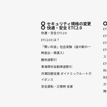
セキュリティ規格の変更
快適・安全 ETC2.0
E
快適・安全 ETC2.0
E
ETC2.0とは？
E
「賢い料金」社会実験（道の駅の一
E
時退出・再進入）
ス
圏央道割引
E
東海環状自動車道割引
料
渋滞回避支援 ダイナミックルートガ
利
イダンス
ガ
安全運転・災害時 支援
障