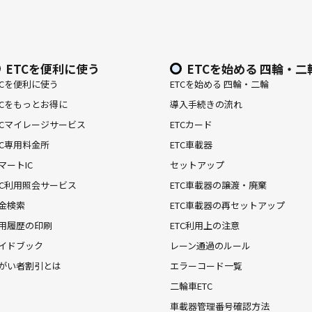
ETCを便利に使う
ETCを始める 四輪・二
TCを便利に使う
ETCを始める 四輪・二輪
TCをもっとお得に
導入手続きの流れ
TCマイレージサービス
ETCカード
TC専用料金所
ETC車載器
マートIC
セットアップ
TC利用照会サービス
ETC車載器の譲渡・廃棄
金検索
ETC車載器の再セットアップ
用履歴の印刷
ETC利用上の注意
イドブック
レーン通過のルール
がい者割引とは
エラーコード一覧
二輪車ETC
車載器管理番号確認方法