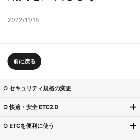
2022/11/18
前に戻る
セキュリティ規格の変更
快適・安全 ETC2.0
ETCを便利に使う
快適・安全 ETC2.0
ETC2.0とは？