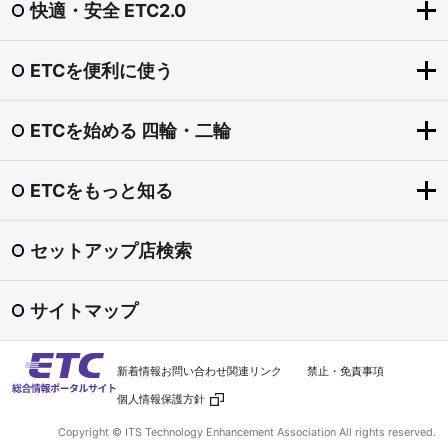
快適・安全 ETC2.0
ETCを便利に使う
快適・安全 ETC2.0
ETC2.0とは？
ETCを始める 四輪・二輪
ETCを便利に使う
「賢い料金」社会実験（道の駅の一時退出・再進入）
ETCをもっとお得に
圏央道割引
ETCをもっと知る
ETCを始める 四輪・二輪
ETCマイレージサービス
東海環状自動車道割引
導入手続きの流れ
ETC専用料金所
セットアップ店検索
渋滞回避支援 ダイナミックルートガイダンス
ETCをもっと知る
ETCカード
スマートIC
安全運転・災害時 支援
ETC普及状況
ETC車載器
サイトマップ
ETC利用照会サービス
ETCシステム利用規程
セットアップ
料金検索
よくある質問
新着情報
お問い合わせ
関連リンク
禁止・免責事項
ETC車載器の譲渡・廃棄
利用履歴の印刷
個人情報保護方針
ETC車載器の再セットアップ
ガイドブック
Copyright © ITS Technology Enhancement Association All rights reserved.
ETC利用上の注意