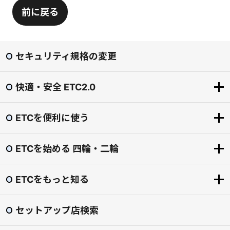
前に戻る
セキュリティ規格の変更
快適・安全 ETC2.0
ETCを便利に使う
快適・安全 ETC2.0
ETC2.0とは？
ETCを始める 四輪・二輪
ETCを便利に使う
「賢い料金」社会実験（道の駅の一時退出・再進入）
ETCをもっとお得に
圏央道割引
ETCをもっと知る
ETCを始める 四輪・二輪
ETCマイレージサービス
東海環状自動車道割引
導入手続きの流れ
ETC専用料金所
セットアップ店検索
渋滞回避支援 ダイナミックルートガイダンス
ETCをもっと知る
ETCカード
スマートIC