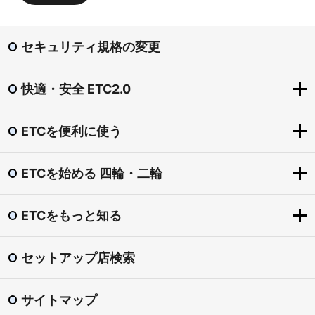
セキュリティ規格の変更
快適・安全 ETC2.0
ETCを便利に使う
快適・安全 ETC2.0
ETC2.0とは？
ETCを始める 四輪・二輪
ETCを便利に使う
「賢い料金」社会実験（道の駅の一時退出・再進入）
ETCをもっとお得に
圏央道割引
ETCをもっと知る
ETCを始める 四輪・二輪
ETCマイレージサービス
東海環状自動車道割引
導入手続きの流れ
ETC専用料金所
セットアップ店検索
渋滞回避支援 ダイナミックルートガイダンス
ETCをもっと知る
ETCカード
スマートIC
安全運転・災害時 支援
ETC普及状況
ETC車載器
サイトマップ
ETC利用照会サービス
ETCシステム利用規程