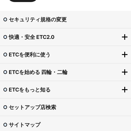
セキュリティ規格の変更
快適・安全 ETC2.0
ETCを便利に使う
快適・安全 ETC2.0
ETC2.0とは？
ETCを始める 四輪・二輪
ETCを便利に使う
「賢い料金」社会実験（道の駅の一時退出・再進入）
ETCをもっとお得に
圏央道割引
ETCをもっと知る
ETCを始める 四輪・二輪
ETCマイレージサービス
東海環状自動車道割引
導入手続きの流れ
ETC専用料金所
セットアップ店検索
渋滞回避支援 ダイナミックルートガイダンス
ETCをもっと知る
ETCカード
スマートIC
安全運転・災害時 支援
ETC普及状況
ETC車載器
サイトマップ
ETC利用照会サービス
ETCシステム利用規程