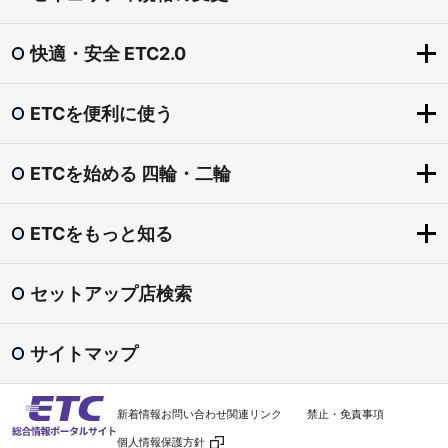
快適・安全 ETC2.0
ETCを便利に使う
快適・安全 ETC2.0
ETC2.0とは？
ETCを始める 四輪・二輪
ETCを便利に使う
「賢い料金」社会実験（道の駅の一時退出・再進入）
ETCをもっとお得に
圏央道割引
ETCをもっと知る
ETCを始める 四輪・二輪
ETCマイレージサービス
東海環状自動車道割引
導入手続きの流れ
ETC専用料金所
セットアップ店検索
渋滞回避支援 ダイナミックルートガイダンス
ETCをもっと知る
ETCカード
スマートIC
安全運転・災害時 支援
ETC普及状況
ETC車載器
サイトマップ
ETC利用照会サービス
ETCシステム利用規程
セットアップ
料金検索
よくある質問
新着情報
お問い合わせ
関連リンク
禁止・免責事項
ETC車載器の譲渡・廃棄
利用履歴の印刷
個人情報保護方針