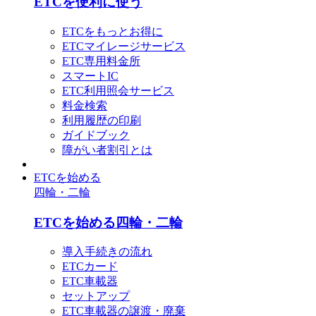
ETCを便利に使う
ETCをもっとお得に
ETCマイレージサービス
ETC専用料金所
スマートIC
ETC利用照会サービス
料金検索
利用履歴の印刷
ガイドブック
障がい者割引とは
ETCを始める
四輪・二輪
ETCを始める四輪・二輪
導入手続きの流れ
ETCカード
ETC車載器
セットアップ
ETC車載器の譲渡・廃棄