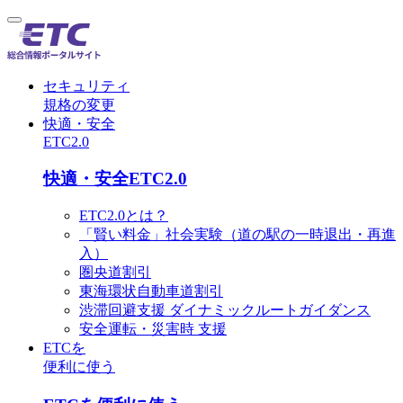
セキュリティ
規格の変更
快適・安全
ETC2.0
快適・安全ETC2.0
ETC2.0とは？
「賢い料金」社会実験（道の駅の一時退出・再進
入）
圏央道割引
東海環状自動車道割引
渋滞回避支援 ダイナミックルートガイダンス
安全運転・災害時 支援
ETCを
便利に使う