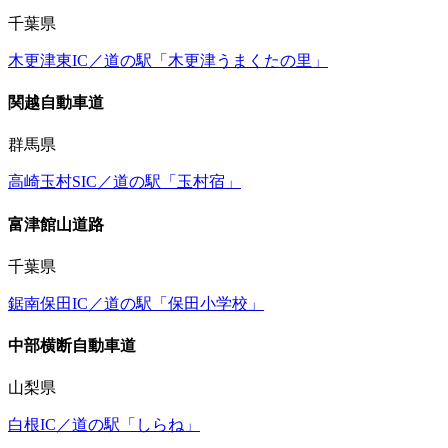
千葉県
木更津東IC／道の駅「木更津うまくたの里」
関越自動車道
群馬県
高崎玉村SIC／道の駅「玉村宿」
富津館山道路
千葉県
鋸南保田IC／道の駅「保田小学校」
中部横断自動車道
山梨県
白根IC／道の駅「しらね」