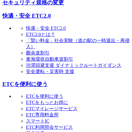
セキュリティ規格の変更
快適・安全 ETC2.0
快適・安全 ETC2.0
ETC2.0とは？
「賢い料金」社会実験（道の駅の一時退出・再侵
入）
圏央道割引
東海環状自動車道割引
渋滞回避支援 ダイナミックルートガイダンス
安全運転・災害時 支援
ETCを便利に使う
ETCを便利に使う
ETCをもっとお得に
ETCマイレージサービス
ETC専用料金所
スマートIC
ETC利用照会サービス