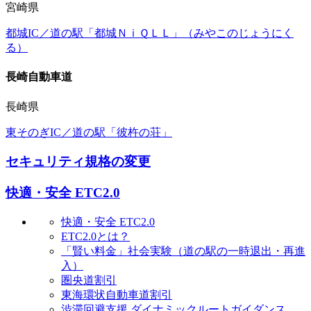
宮崎県
都城IC／道の駅「都城ＮｉＱＬＬ」（みやこのじょうにく
る）
長崎自動車道
長崎県
東そのぎIC／道の駅「彼杵の荘」
セキュリティ規格の変更
快適・安全 ETC2.0
快適・安全 ETC2.0
ETC2.0とは？
「賢い料金」社会実験（道の駅の一時退出・再進
入）
圏央道割引
東海環状自動車道割引
渋滞回避支援 ダイナミックルートガイダンス