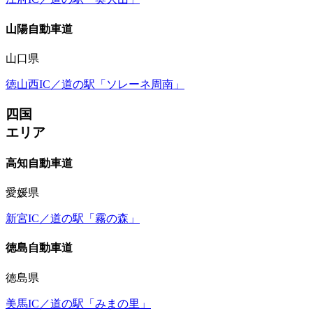
山陽自動車道
山口県
徳山西IC／道の駅「ソレーネ周南」
四国
エリア
高知自動車道
愛媛県
新宮IC／道の駅「霧の森」
徳島自動車道
徳島県
美馬IC／道の駅「みまの里」