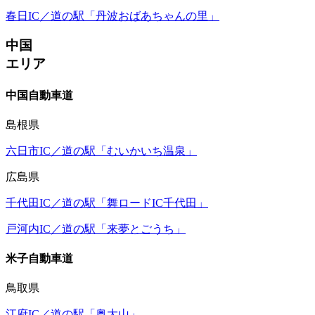
春日IC／道の駅「丹波おばあちゃんの里」
中国
エリア
中国自動車道
島根県
六日市IC／道の駅「むいかいち温泉」
広島県
千代田IC／道の駅「舞ロードIC千代田」
戸河内IC／道の駅「来夢とごうち」
米子自動車道
鳥取県
江府IC／道の駅「奥大山」