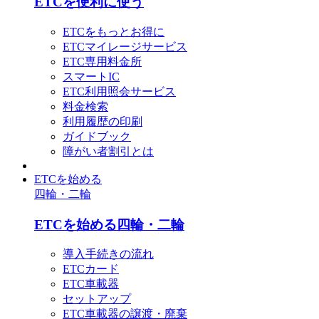
ETCを便利に使う
ETCをもっとお得に
ETCマイレージサービス
ETC専用料金所
スマートIC
ETC利用照会サービス
料金検索
利用履歴の印刷
ガイドブック
障がい者割引とは
ETCを始める
四輪・二輪
ETCを始める四輪・二輪
導入手続きの流れ
ETCカード
ETC車載器
セットアップ
ETC車載器の譲渡・廃棄