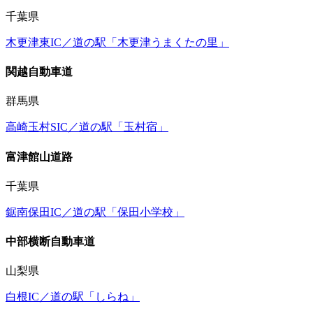
千葉県
木更津東IC／道の駅「木更津うまくたの里」
関越自動車道
群馬県
高崎玉村SIC／道の駅「玉村宿」
富津館山道路
千葉県
鋸南保田IC／道の駅「保田小学校」
中部横断自動車道
山梨県
白根IC／道の駅「しらね」