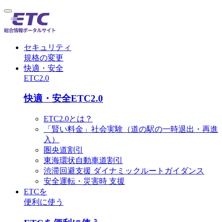
セキュリティ
規格の変更
快適・安全
ETC2.0
快適・安全ETC2.0
ETC2.0とは？
「賢い料金」社会実験（道の駅の一時退出・再進
入）
圏央道割引
東海環状自動車道割引
渋滞回避支援 ダイナミックルートガイダンス
安全運転・災害時 支援
ETCを
便利に使う