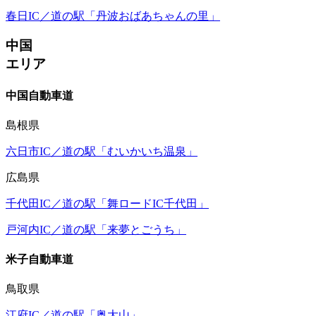
春日IC／道の駅「丹波おばあちゃんの里」
中国
エリア
中国自動車道
島根県
六日市IC／道の駅「むいかいち温泉」
広島県
千代田IC／道の駅「舞ロードIC千代田」
戸河内IC／道の駅「来夢とごうち」
米子自動車道
鳥取県
江府IC／道の駅「奥大山」