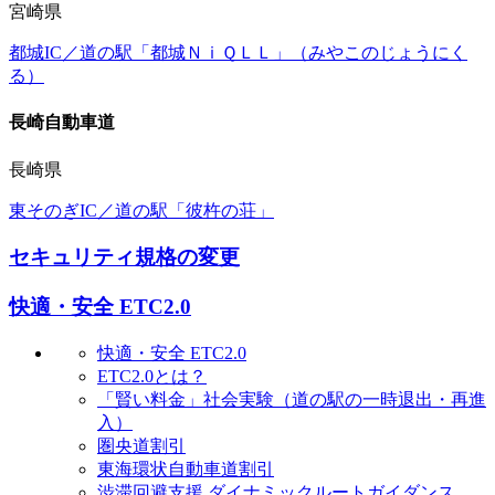
宮崎県
都城IC／道の駅「都城ＮｉＱＬＬ」（みやこのじょうにく
る）
長崎自動車道
長崎県
東そのぎIC／道の駅「彼杵の荘」
セキュリティ規格の変更
快適・安全 ETC2.0
快適・安全 ETC2.0
ETC2.0とは？
「賢い料金」社会実験（道の駅の一時退出・再進
入）
圏央道割引
東海環状自動車道割引
渋滞回避支援 ダイナミックルートガイダンス