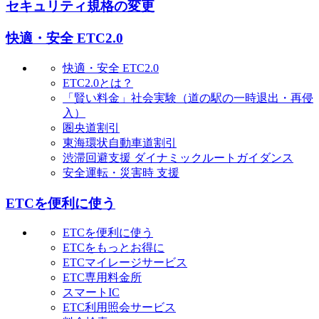
セキュリティ規格の変更
快適・安全 ETC2.0
快適・安全 ETC2.0
ETC2.0とは？
「賢い料金」社会実験（道の駅の一時退出・再侵
入）
圏央道割引
東海環状自動車道割引
渋滞回避支援 ダイナミックルートガイダンス
安全運転・災害時 支援
ETCを便利に使う
ETCを便利に使う
ETCをもっとお得に
ETCマイレージサービス
ETC専用料金所
スマートIC
ETC利用照会サービス