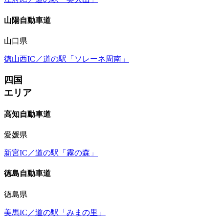
山陽自動車道
山口県
徳山西IC／道の駅「ソレーネ周南」
四国
エリア
高知自動車道
愛媛県
新宮IC／道の駅「霧の森」
徳島自動車道
徳島県
美馬IC／道の駅「みまの里」