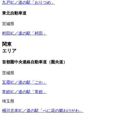
九戸IC／道の駅「おりつめ」
東北自動車道
宮城県
村田IC／道の駅「村田」
関東
エリア
首都圏中央連絡自動車道（圏央道）
茨城県
五霞IC／道の駅「ごか」
常総IC／道の駅「常総」
埼玉県
桶川北本IC／道の駅「べに花の郷おけがわ」